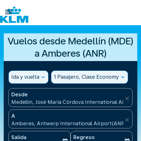

Vuelos desde Medellín (MDE)
a Amberes (ANR)
Ida y vuelta
expand_more
1 Pasajero, Clase Economy
expand_more
Desde
close
Medellín, José María Córdova International Airport
A
close
Amberes, Antwerp International Airport(ANR), Bélg
Salida
Regreso