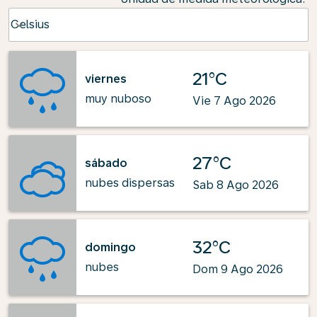
Weather unit option Celsius Selected
Celsius
keyboard_arrow_down
21°C
viernes
muy nuboso
Vie 7 Ago 2026
27°C
sábado
nubes dispersas
Sab 8 Ago 2026
32°C
domingo
nubes
Dom 9 Ago 2026