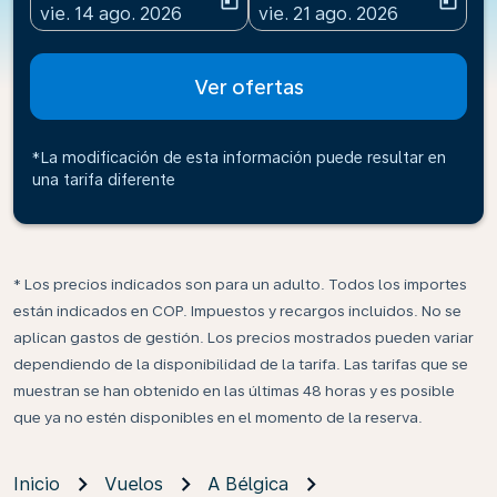
today
today
fc-booking-departure-date-aria-label
fc-booking-return-date-ari
vie. 14 ago. 2026
vie. 21 ago. 2026
Ver ofertas
*La modificación de esta información puede resultar en
una tarifa diferente
* Los precios indicados son para un adulto. Todos los importes
están indicados en COP. Impuestos y recargos incluidos. No se
aplican gastos de gestión. Los precios mostrados pueden variar
dependiendo de la disponibilidad de la tarifa. Las tarifas que se
muestran se han obtenido en las últimas 48 horas y es posible
que ya no estén disponibles en el momento de la reserva.
Inicio
Vuelos
A Bélgica