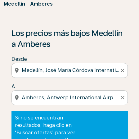
Medellín - Amberes
Si no se encuentran resultados, haga clic en ‘Buscar of
Los precios más bajos Medellín
a Amberes
Desde
location_on
close
A
location_on
close
Si no se encuentran
resultados, haga clic en
‘Buscar ofertas’ para ver