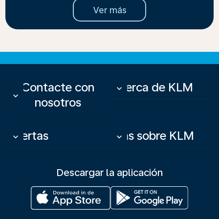
Ver más
Contacte con
Acerca de KLM
keyboard_arrow_down
keyboard_arrow_down
nosotros
Ofertas
Más sobre KLM
keyboard_arrow_down
keyboard_arrow_down
Descargar la aplicación