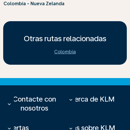
Colombia - Nueva Zelanda
Otras rutas relacionadas
Colombia
Contacte con
Acerca de KLM
keyboard_arrow_down
keyboard_arrow_down
nosotros
Ofertas
Más sobre KLM
keyboard_arrow_down
keyboard_arrow_down