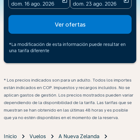
today
today
fc-booking-departure-date-aria-label
fc-booking-return-date-ari
dom. 16 ago. 2026
dom. 23 ago. 2026
Ver ofertas
*La modificación de esta información puede resultar en
una tarifa diferente
* Los precios indicados son para un adulto. Todos los importes
están indicados en COP. Impuestos y recargos incluidos. No se
aplican gastos de gestión. Los precios mostrados pueden variar
dependiendo de la disponibilidad de la tarifa. Las tarifas que se
muestran se han obtenido en las últimas 48 horas y es posible
que ya no estén disponibles en el momento de la reserva.
Inicio
Vuelos
A Nueva Zelanda